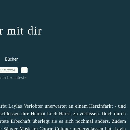
r mit dir
Bücher
0.10.2024
…
rch beccatestet
rbt Laylas Verlobter unerwartet an einem Herzinfarkt - und
tschlossen ihre Heimat Loch Harris zu verlassen. Doch durch
tete Erbschaft überlegt sie es sich nochmal anders. Zudem
e Sänger Mask im Coorie Cottage niedergelassen hat. Layla