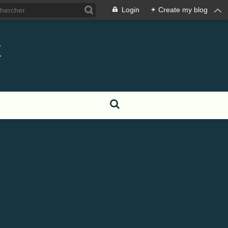
Login
+
Create my blog
t