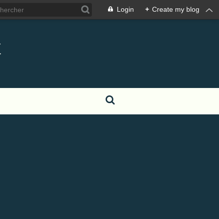
Login
+
Create my blog
t