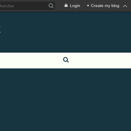
Login
+
Create my blog
t