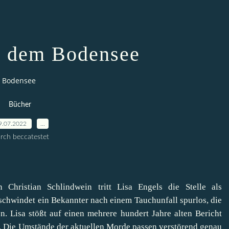
r dem Bodensee
 Bodensee
Bücher
9.07.2022
…
rch beccatestet
ristian Schlindwein tritt Lisa Engels die Stelle als
rschwindet ein Bekannter nach einem Tauchunfall spurlos, die
. Lisa stößt auf einen mehrere hundert Jahre alten Bericht
. Die Umstände der aktuellen Morde passen verstörend genau