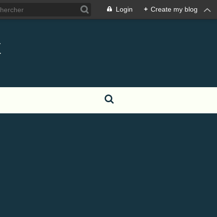
Login
+
Create my blog
t