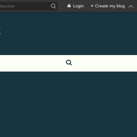
Login
+
Create my blog
t