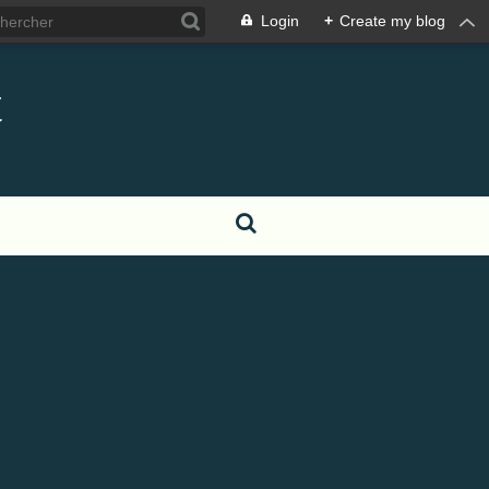
Login
+
Create my blog
t