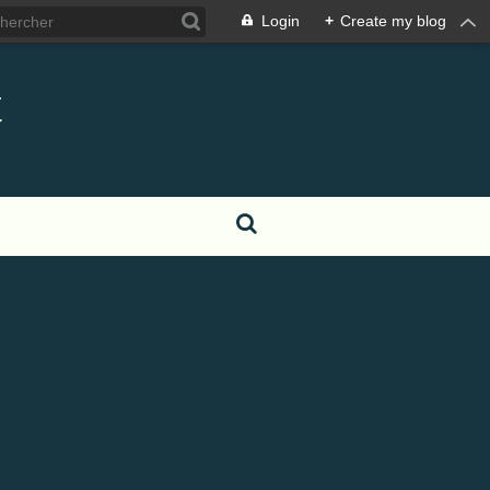
Login
+
Create my blog
t