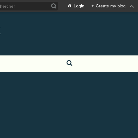
Login
+
Create my blog
t