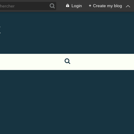
Login
+
Create my blog
t