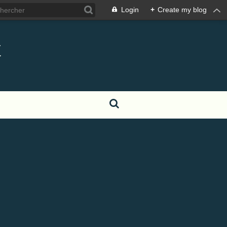
Login
+
Create my blog
t