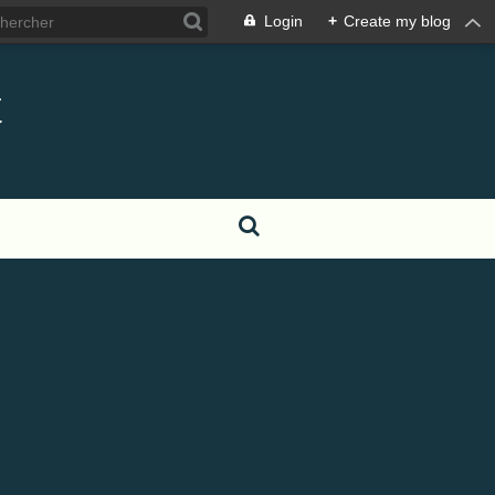
Login
+
Create my blog
t