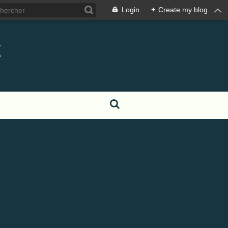
Login
+
Create my blog
t