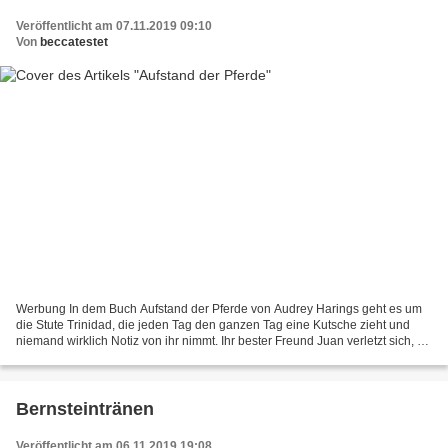
Veröffentlicht am 07.11.2019 09:10
Von
beccatestet
Werbung In dem Buch Aufstand der Pferde von Audrey Harings geht es um
die Stute Trinidad, die jeden Tag den ganzen Tag eine Kutsche zieht und
niemand wirklich Notiz von ihr nimmt. Ihr bester Freund Juan verletzt sich, da
platzt Trinidad der Kragen. Sie...
Bernsteintränen
Veröffentlicht am 06.11.2019 19:08