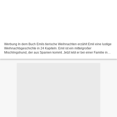
Werbung In dem Buch Emils tierische Weihnachten erzählt Emil eine lustige
Weihnachtsgeschichte in 24 Kapiteln. Emil ist ein mittelgroßer
Mischlingshund, der aus Spanien kommt. Jetzt lebt er bei einer Familie in
Deutschland. Zur Familie gehören außerdem...