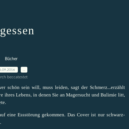
gessen
Bücher
6.09.2016
…
rch beccatestet
r schön sein will, muss leiden, sagt der Schmerz...erzählt
e ihres Lebens, in denen Sie an Magersucht und Bulimie litt,
ete.
h auf eine Essstörung gekommen. Das Cover ist nur schwarz-
.