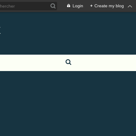
Login
+
Create my blog
t