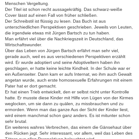
Menschen Vergeltung.
Der Titel ist schon recht aussagekräftig. Das schwarz-weiße
Cover lässt auf einen Fall von früher schließen.
Der Schreibstil ist flüssig zu lesen. Das Buch ist aus
unterschiedlichen Perspektiven geschrieben. Jeweils von Leuten,
die irgendwie etwas mit Jürgen Bartsch zu tun haben.
Man erfährt viel über die Nachkriegszeit in Deutschland, das
Wirtschaftswunder.
Über das Leben von Jürgen Bartsch erfährt man sehr viel,
gerade auch, weil es aus verschiedenen Perspektiven erzählt
wird. Er wurde adoptiert und seine Adoptiveltern haben ihn
geschlagen, er hatte keine leichte Kindheit. In der Schule war er
ein Außenseiter. Dann kam er aufs Internat, wo ihm auch Gewalt
angetan wurde, auch erste homosexuelle Erfahrungen mit einem
Pater hat er dort gemacht.
Er hat einen Trieb entwickelt, den er selbst nicht unter Kontrolle
hatte. Er musste diese Kinder mit Hilfe von Lügen von der Kirmes
weglocken, um sie dann zu quälen, zu missbrauchen und zu
ermorden. Wenn man das ganze Aus der Sicht der Kinder liest,
wird einem manchmal schon ganz anders. Es ist mitunter schon
sehr brutal.
Ein weiteres wahres Verbrechen, das einem die Gänsehaut über
den Rücken jagt. Sehr interessant, vor allem, weil das Leben des